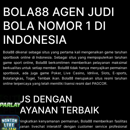
BOLA88 AGEN JUDI
BOLA NOMOR 1 DI
INDONESIA
Bola88
dikenal sebagai situs yang pertama kali mengenalkan game taruhan
sportbook online di Indonesia. Sebagai situs yang mempopulerkan taruhan
game sport online, Bola88 berkomitmen memberikan pelayanan maksimal
berkualitas untuk setiap member. Bola88 tidak hanya menyajikan permainan
sportbook, ada juga game Poker, Live Casino, Idnlive, Slots, E-sports,
Bolatangkas, Togel, Tembak ikan. Bola88 merupakan situs resmi taruhan
online terpercaya yang telah memiliki lisensi resmi dari PAGCOR.
SITUS DENGAN
PELAYANAN TERBAIK
Untuk meningkatkan kenyamanan permainan, Bola88 memberikan fasilitas
berupa layanan livechat interaktif dengan customer service profesional