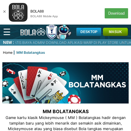
×
BOLA88
Download
BOLA88 Mobile App
☰
DESKTOP
MASUK
NEW :
GRATIS BIAYA ADMIN! DOWNLOAD APLIKASI WARP DI PLAY STORE UNTUK ANTI BLOKIR
Home
MM Bolatangkas
MM BOLATANGKAS
Game kartu klasik Mickeymouse ( MM ) Bolatangkas hadir dengan
tampilan baru yang lebih menarik dan semakin asik dimainkan,
Mickeymouse atau yang biasa disebut Bola tangkas merupakan